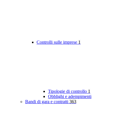
Controlli sulle imprese
1
Tipologie di controllo
1
Obblighi e adempimenti
Bandi di gara e contratti
363