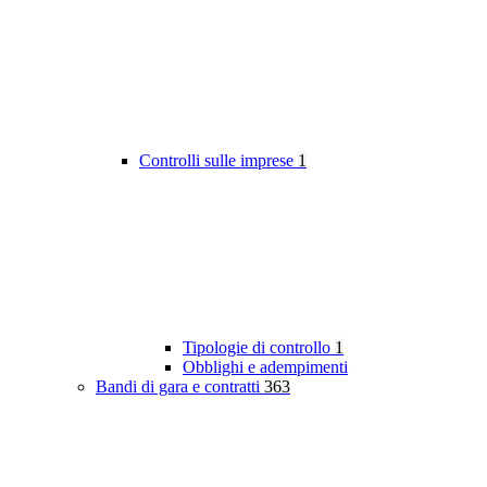
Controlli sulle imprese
1
Tipologie di controllo
1
Obblighi e adempimenti
Bandi di gara e contratti
363