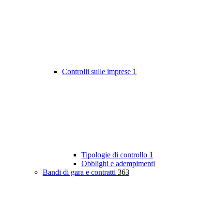
Controlli sulle imprese
1
Tipologie di controllo
1
Obblighi e adempimenti
Bandi di gara e contratti
363