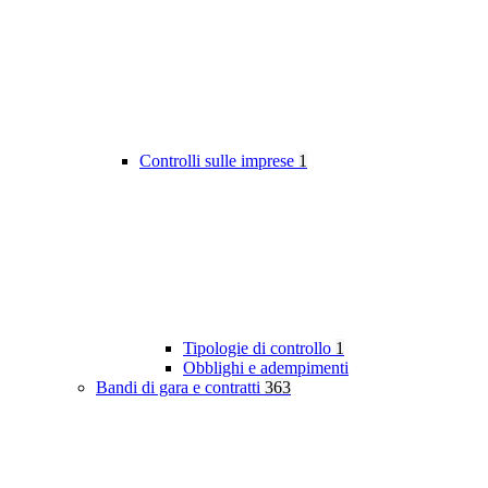
Controlli sulle imprese
1
Tipologie di controllo
1
Obblighi e adempimenti
Bandi di gara e contratti
363