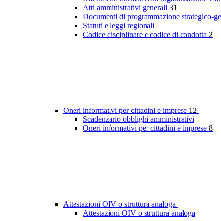
Atti amministrativi generali
31
Documenti di programmazione strategico-ge
Statuti e leggi regionali
Codice disciplinare e codice di condotta
2
Oneri informativi per cittadini e imprese
12
Scadenzario obblighi amministrativi
Oneri informativi per cittadini e imprese
8
Attestazioni OIV o struttura analoga
Attestazioni OIV o struttura analoga