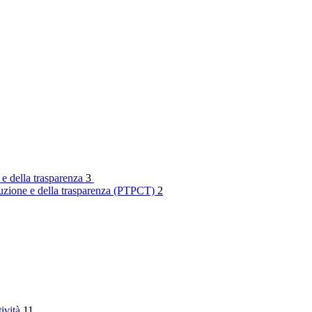
 e della trasparenza
3
rruzione e della trasparenza (PTPCT)
2
tività
11