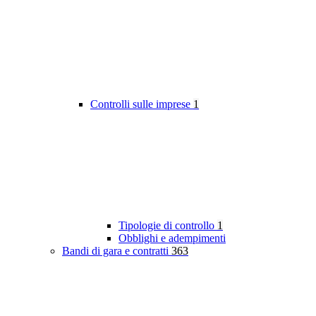
Controlli sulle imprese
1
Tipologie di controllo
1
Obblighi e adempimenti
Bandi di gara e contratti
363