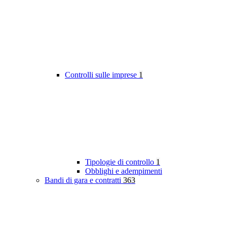
Controlli sulle imprese
1
Tipologie di controllo
1
Obblighi e adempimenti
Bandi di gara e contratti
363