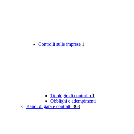
Controlli sulle imprese
1
Tipologie di controllo
1
Obblighi e adempimenti
Bandi di gara e contratti
363