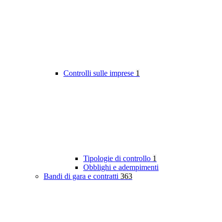
Controlli sulle imprese
1
Tipologie di controllo
1
Obblighi e adempimenti
Bandi di gara e contratti
363