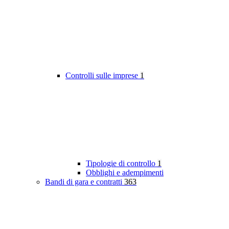
Controlli sulle imprese
1
Tipologie di controllo
1
Obblighi e adempimenti
Bandi di gara e contratti
363