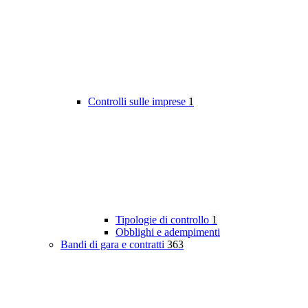
Controlli sulle imprese
1
Tipologie di controllo
1
Obblighi e adempimenti
Bandi di gara e contratti
363