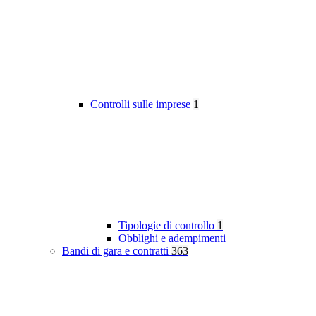
Controlli sulle imprese
1
Tipologie di controllo
1
Obblighi e adempimenti
Bandi di gara e contratti
363