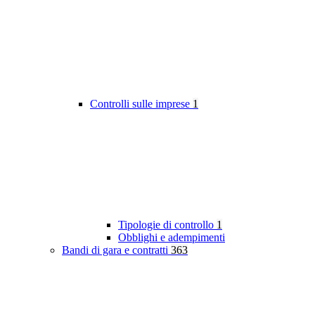
Controlli sulle imprese
1
Tipologie di controllo
1
Obblighi e adempimenti
Bandi di gara e contratti
363