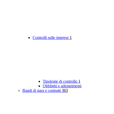
Controlli sulle imprese
1
Tipologie di controllo
1
Obblighi e adempimenti
Bandi di gara e contratti
363