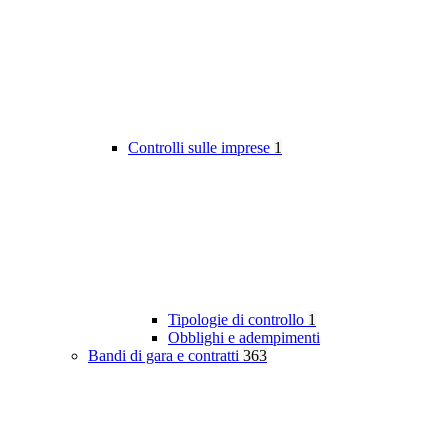
Controlli sulle imprese
1
Tipologie di controllo
1
Obblighi e adempimenti
Bandi di gara e contratti
363