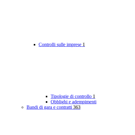
Controlli sulle imprese
1
Tipologie di controllo
1
Obblighi e adempimenti
Bandi di gara e contratti
363