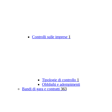
Controlli sulle imprese
1
Tipologie di controllo
1
Obblighi e adempimenti
Bandi di gara e contratti
363