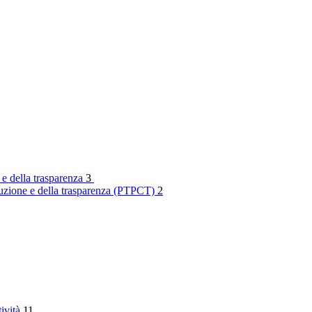
 e della trasparenza
3
rruzione e della trasparenza (PTPCT)
2
tività
11