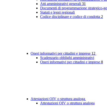
Atti amministrativi generali
31
Documenti di programmazione strategico-ge
Statuti e leggi regionali
Codice disciplinare e codice di condotta
2
Oneri informativi per cittadini e imprese
12
Scadenzario obblighi amministrativi
Oneri informativi per cittadini e imprese
8
Attestazioni OIV o struttura analoga
Attestazioni OIV o struttura analoga